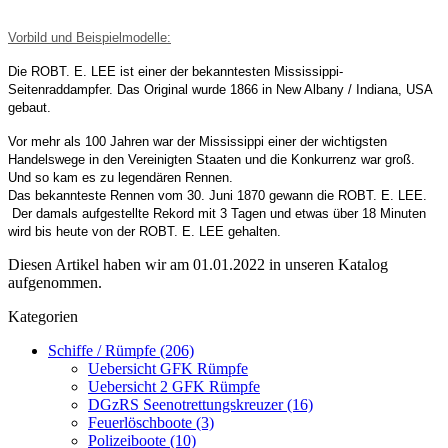
Vorbild und Beispielmodelle:
Die ROBT. E. LEE ist einer der bekanntesten Mississippi-
Seitenraddampfer. Das Original wurde 1866 in New Albany / Indiana, USA
gebaut.
Vor mehr als 100 Jahren war der Mississippi einer der wichtigsten
Handelswege in den Vereinigten Staaten und die Konkurrenz war groß.
Und so kam es zu legendären Rennen.
Das bekannteste Rennen vom 30. Juni 1870 gewann die ROBT. E. LEE.
Der damals aufgestellte Rekord mit 3 Tagen und etwas über 18 Minuten
wird bis heute von der ROBT. E. LEE gehalten.
Diesen Artikel haben wir am 01.01.2022 in unseren Katalog
aufgenommen.
Kategorien
Schiffe / Rümpfe (206)
Uebersicht GFK Rümpfe
Uebersicht 2 GFK Rümpfe
DGzRS Seenotrettungskreuzer (16)
Feuerlöschboote (3)
Polizeiboote (10)