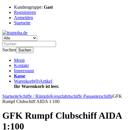
Kundengruppe:
Gast
Registrieren
Anmelden
Startseite
Suchen
Suchen
Menü
Kontakt
Impressum
Kasse
Warenkorb
(
0
)
Artikel
Ihr Warenkorb ist leer.
Startseite
Schiffe / Rümpfe
Kreuzfahrtschiffe Passagierschiffe
GFK
Rumpf Clubschiff AIDA 1:100
GFK Rumpf Clubschiff AIDA
1:100