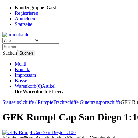
Kundengruppe:
Gast
Registrieren
Anmelden
Startseite
Suchen
Suchen
Menü
Kontakt
Impressum
Kasse
Warenkorb
(
0
)
Artikel
Ihr Warenkorb ist leer.
Startseite
Schiffe / Rümpfe
Frachtschiffe Gütertransportschiffe
GFK Rum
GFK Rumpf Cap San Diego 1:1
Für eine größere Ansicht klicken Sie auf das Vorschaubild