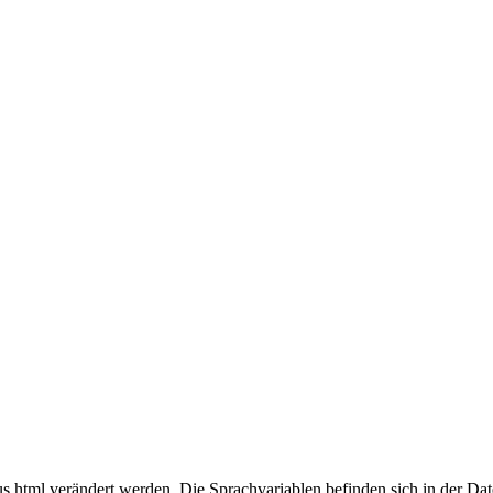
.html verändert werden. Die Sprachvariablen befinden sich in der Da