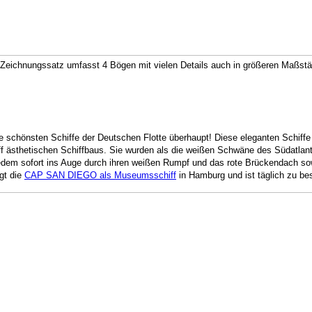
 Zeichnungssatz umfasst 4 Bögen mit vielen Details auch in größeren Maßstä
e schönsten Schiffe der Deutschen Flott
e überhaupt! Diese eleganten Schiffe 
iff ästhetischen Schiffbaus. Sie wurden als die weißen Schwäne des Südatlant
dem sofort ins Auge durch ihren weißen Rumpf und das rote Brückendach sowi
egt die
CAP SAN DIEGO als Museumsschiff
in Hamburg und ist täglich zu bes