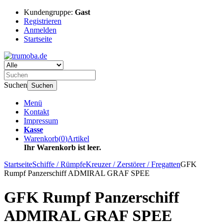
Kundengruppe:
Gast
Registrieren
Anmelden
Startseite
Suchen
Suchen
Menü
Kontakt
Impressum
Kasse
Warenkorb
(
0
)
Artikel
Ihr Warenkorb ist leer.
Startseite
Schiffe / Rümpfe
Kreuzer / Zerstörer / Fregatten
GFK
Rumpf Panzerschiff ADMIRAL GRAF SPEE
GFK Rumpf Panzerschiff
ADMIRAL GRAF SPEE